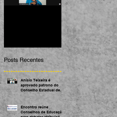
Anísio Teixeira é
Encontro reúne
aprovado patrono do
Conselhos de Educação
Conselho Estadual de
para debater atribuições
Educação da Bahia
acerca da BNCC
Posts Recentes
Anísio Teixeira é
aprovado patrono do
Conselho Estadual de
Educação da Bahia
Encontro reúne
Conselhos de Educação
para debater atribuições