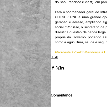
do São Francisco (Chesf), em par
Para o coordenador geral de Infrae
CHESF / RNP é uma grande oport
geração e acesso, ampliando sig
social. “Por isso, o secretário d
discutir a questão da banda larga
própria do Governo, podendo ass
como a agricultura, saúde e segura
#Nordeste
#VivaldoMendonça
#TI
CT&I
Comentários