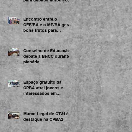
acerca da BNCC
Encontro entre o
CEE/BA e o MP/BA gera
bons frutos para
regularização de
instituições de ensino
Conselho de Educação
debate a BNCC durante
plenária
Espaço gratuito da
CPBA atrai jovens e
interessados em
tecnologia
Marco Legal de CT&I é
destaque na CPBA2