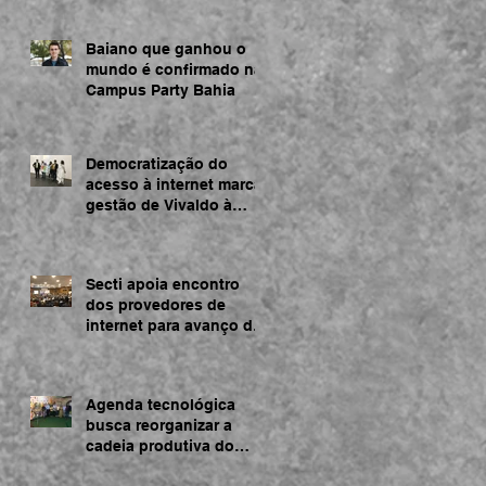
Baiano que ganhou o
mundo é confirmado na
Campus Party Bahia
Democratização do
acesso à internet marca
gestão de Vivaldo à
frente da SECTI
Secti apoia encontro
dos provedores de
internet para avanço da
rede na Bahia
Agenda tecnológica
busca reorganizar a
cadeia produtiva do
cacau na Bahia