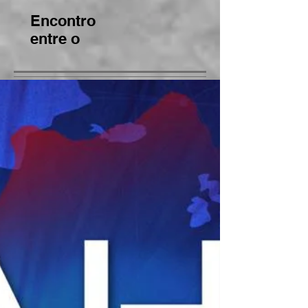
da Bahia
BNCC
Encontro
entre o
CEE/BA e o
MP/BA gera
bons frutos
para
regularizaçã
o de
instituições
de ensino