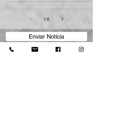
Mercado Agri é a melhor solução
para comércio da Agricultura
Familiar
Equipe composta por estudantes da Uneb
idealizou a proposta vencedora do Hackathon
Desafios Bahia: Agricultura Familiar Após 30
horas de...
1
/
2
Enviar Notícia
Por Trás do Blog