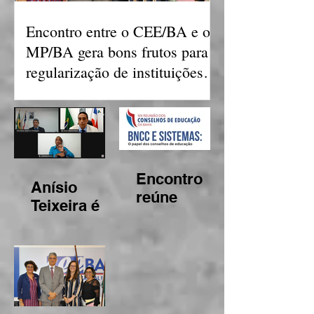
Encontro entre o CEE/BA e o
MP/BA gera bons frutos para
regularização de instituições
de ensino
Encontro
Anísio
reúne
Teixeira é
Conselhos
aprovado
de
patrono do
Educação
Conselho
para debater
Estadual de
atribuições
Educação
acerca da