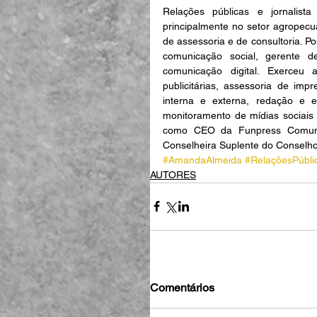
Relações públicas e jornalist
principalmente no setor agropecuár
de assessoria e de consultoria. P
comunicação social, gerente d
comunicação digital. Exerceu 
publicitárias, assessoria de im
interna e externa, redação e e
monitoramento de mídias sociais
como CEO da Funpress Comunic
Conselheira Suplente do Conselho 
#AmandaAlmeida
#RelaçõesPúbli
AUTORES
Comentários