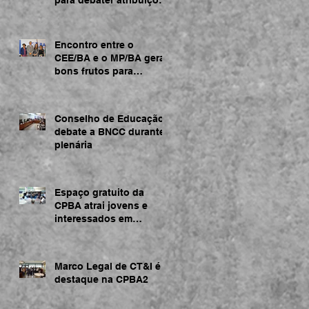
acerca da BNCC
Encontro entre o
CEE/BA e o MP/BA gera
bons frutos para
regularização de
instituições de ensino
Conselho de Educação
debate a BNCC durante
plenária
Espaço gratuito da
CPBA atrai jovens e
interessados em
tecnologia
Marco Legal de CT&I é
destaque na CPBA2