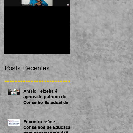
Anísio Teixeira é
Encontro reúne
aprovado patrono do
Conselhos de Educação
Conselho Estadual de
para debater atribuições
Educação da Bahia
acerca da BNCC
Posts Recentes
Anísio Teixeira é
aprovado patrono do
Conselho Estadual de
Educação da Bahia
Encontro reúne
Conselhos de Educação
para debater atribuições