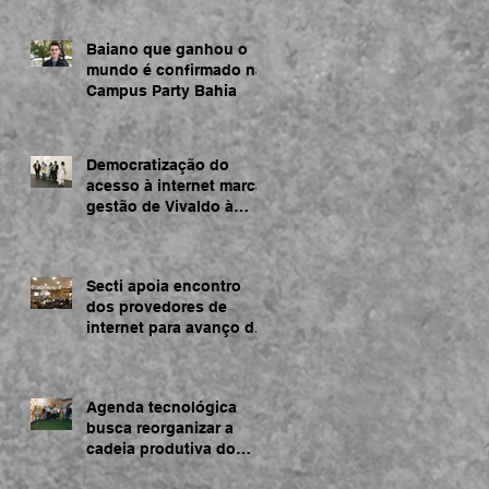
Baiano que ganhou o
mundo é confirmado na
Campus Party Bahia
Democratização do
acesso à internet marca
gestão de Vivaldo à
frente da SECTI
Secti apoia encontro
dos provedores de
internet para avanço da
rede na Bahia
Agenda tecnológica
busca reorganizar a
cadeia produtiva do
cacau na Bahia