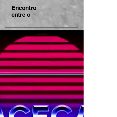
da Bahia
BNCC
Encontro
entre o
CEE/BA e o
MP/BA gera
bons frutos
para
regularizaçã
o de
instituições
de ensino