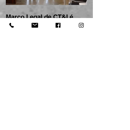
Marco Legal de CT&I é
destaque na CPBA2