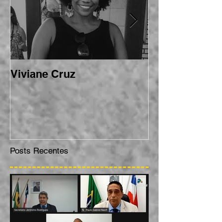
Viviane Cruz
Karoline Meir
Posts Recentes