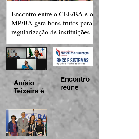
Encontro entre o CEE/BA e o
MP/BA gera bons frutos para
regularização de instituições
de ensino
Encontro
Anísio
reúne
Teixeira é
Conselhos
aprovado
de
patrono do
Educação
Conselho
para debater
Estadual de
atribuições
Educação
acerca da