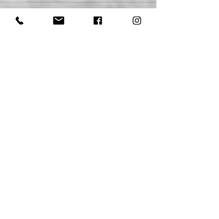
Secti debate CT&I com a
sociedade e agentes do
ecossistema
Instituições de ensino de Itabuna, Itaberaba,
Senhor do Bonfim, Guanambi e Vitória da
Conquista garantem fornecimento de internet
banda...
1
/
10
Enviar Notícia
Por Trás do Blog