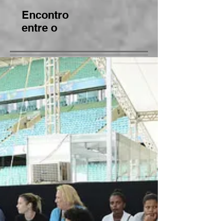
da Bahia
BNCC
Encontro
entre o
CEE/BA e o
MP/BA gera
bons frutos
para
regularizaçã
o de
instituições
de ensino