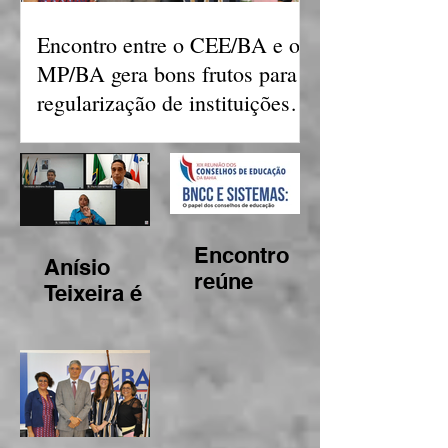
Encontro entre o CEE/BA e o
MP/BA gera bons frutos para
regularização de instituições
de ensino
Encontro
Anísio
reúne
Teixeira é
Conselhos
aprovado
de
patrono do
Educação
Conselho
para debater
Estadual de
atribuições
Educação
acerca da