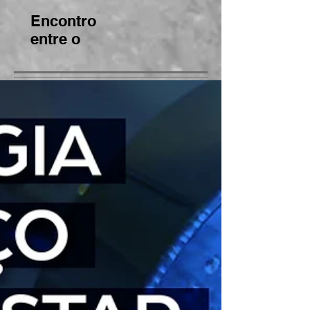
da Bahia
BNCC
Encontro
entre o
CEE/BA e o
MP/BA gera
bons frutos
para
regularizaçã
o de
instituições
de ensino