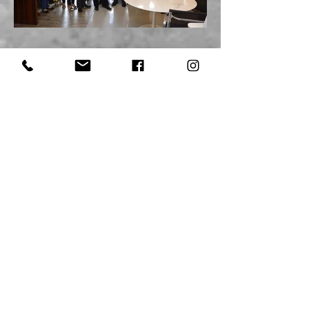
Marco Legal de CT&I é
destaque na CPBA2