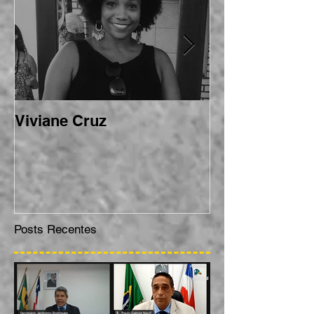
Por Trás do Blog
Viviane Cruz
Karoline Meir
Posts Recentes