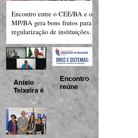
Encontro entre o CEE/BA e o
MP/BA gera bons frutos para
regularização de instituições
de ensino
Encontro
Anísio
reúne
Teixeira é
Conselhos
aprovado
de
patrono do
Educação
Conselho
para debater
Estadual de
atribuições
Educação
acerca da