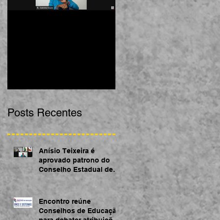
Anísio Teixeira é
Encontro reúne
aprovado patrono do
Conselhos de Educação
Conselho Estadual de
para debater atribuições
Educação da Bahia
acerca da BNCC
Posts Recentes
Anísio Teixeira é
aprovado patrono do
Conselho Estadual de
Educação da Bahia
Encontro reúne
Conselhos de Educação
para debater atribuições