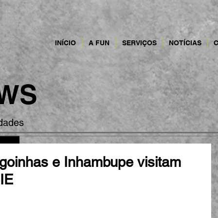
INÍCIO
A FUN
SERVIÇOS
NOTÍCIAS
WS
idades
goinhas e Inhambupe visitam
IE