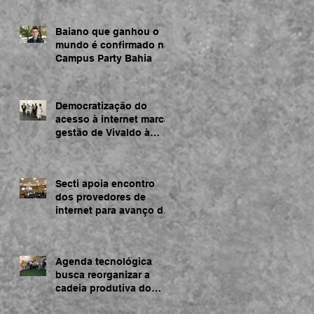
Baiano que ganhou o
mundo é confirmado na
Campus Party Bahia
Democratização do
acesso à internet marca
gestão de Vivaldo à
frente da SECTI
Secti apoia encontro
dos provedores de
internet para avanço da
rede na Bahia
Agenda tecnológica
busca reorganizar a
cadeia produtiva do
cacau na Bahia