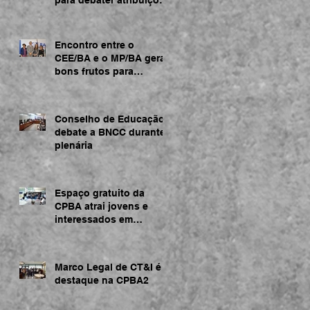
acerca da BNCC
Encontro entre o
CEE/BA e o MP/BA gera
bons frutos para
regularização de
instituições de ensino
Conselho de Educação
debate a BNCC durante
plenária
Espaço gratuito da
CPBA atrai jovens e
interessados em
tecnologia
Marco Legal de CT&I é
destaque na CPBA2