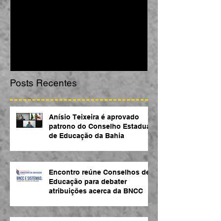
Anísio Teixeira é aprovado
Encontro reúne 
patrono do Conselho Estadual
Educação para d
de Educação da Bahia
atribuições ace
Posts Recentes
Anísio Teixeira é aprovado
patrono do Conselho Estadual
de Educação da Bahia
Encontro reúne Conselhos de
Educação para debater
atribuições acerca da BNCC