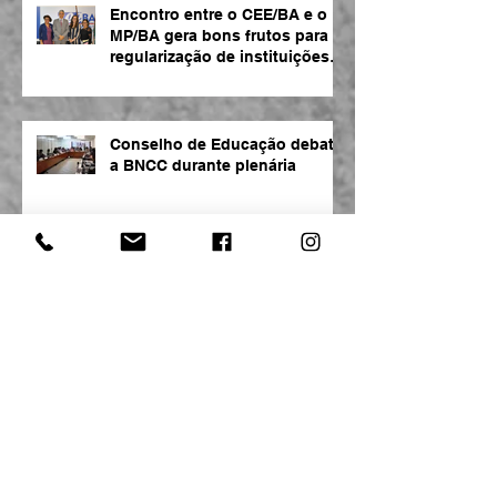
Encontro entre o CEE/BA e o
MP/BA gera bons frutos para
regularização de instituições
de ensino
Conselho de Educação debate
a BNCC durante plenária
Espaço gratuito da CPBA atrai
jovens e interessados em
tecnologia
Marco Legal de CT&I é
destaque na CPBA2