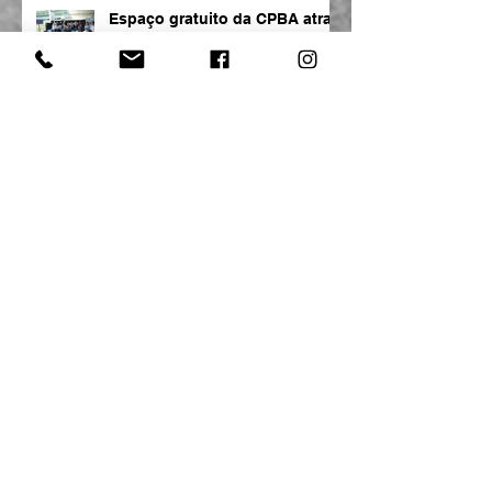
Espaço gratuito da CPBA atrai
jovens e interessados em
tecnologia
Marco Legal de CT&I é
destaque na CPBA2
Baiano que ganhou o mundo é
confirmado na Campus Party
Bahia
Democratização do acesso à
internet marca gestão de
Vivaldo à frente da SECTI