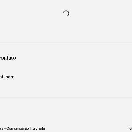
contato
il.com
ess - Comunicação Integrada
f